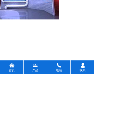
낀
뀵
끅
넙
首页
产品
电话
联系
前一个：
企业风采
ꄴ
后一个：
企业风采
ꄲ
版权所有：
四川维尔安科技有限公司
蜀ICP备17028066号-1