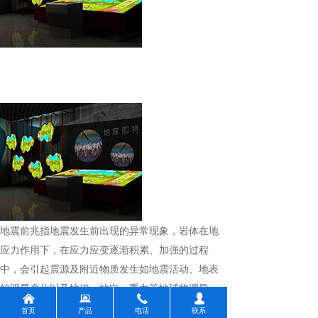
地震前兆
指地震发生前出现的异常现象，岩体在地
应力作用下，在应力应变逐渐积累、加强的过程
中，会引起震源及附近物质发生如地震活动、地表
的明显变化以及地磁、地电、重力等地球物理异
낀
뀵
끅
넙
常，地下水位、水化学、动物的异常行为等。
首页
产品
电话
联系