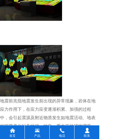
地震前兆
指地震发生前出现的异常现象，岩体在地
应力作用下，在应力应变逐渐积累、加强的过程
中，会引起震源及附近物质发生如地震活动、地表
的明显变化以及地磁、地电、重力等地球物理异
낀
뀵
끅
넙
常，地下水位、水化学、动物的异常行为等。
首页
产品
电话
联系